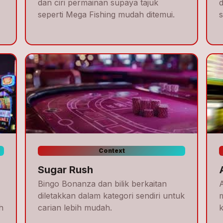
dan ciri permainan supaya tajuk
seperti Mega Fishing mudah ditemui.
s
Context
Sugar Rush
Bingo Bonanza dan bilik berkaitan
A
diletakkan dalam kategori sendiri untuk
h
carian lebih mudah.