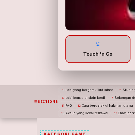
Touch 'n Go
Lobi yang bergerak ikut minat
Studio
1
2
Lobi kemas di skrin kecil
Sokongan d
6
7
SECTIONS
FAQ
Cara bergerak di halaman utama
11
12
Akaun yang kekal terkawal
Enam perk
16
17
KATEGORI GAME