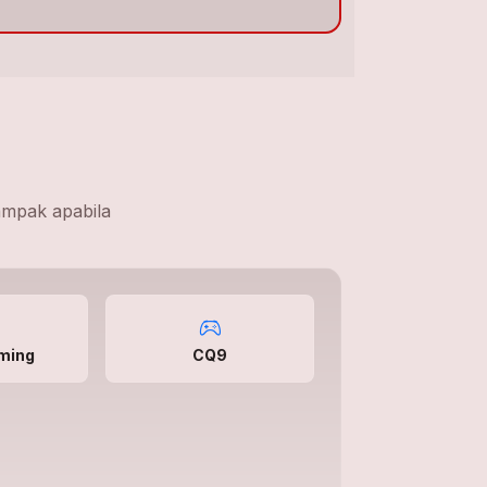
ampak apabila
ming
CQ9