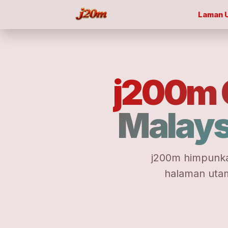
Laman 
j200m
j200m C
Malays
j200m himpunkan
halaman utam