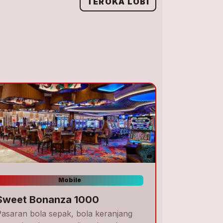
TEROKA LOBI
Mobile
Sweet Bonanza 1000
Pasaran bola sepak, bola keranjang