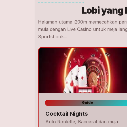
Lobi yang 
Halaman utama j200m memecahkan perma
mula dengan Live Casino untuk meja lang
Sportsbook...
Guide
Cocktail Nights
Auto Roulette, Baccarat dan meja